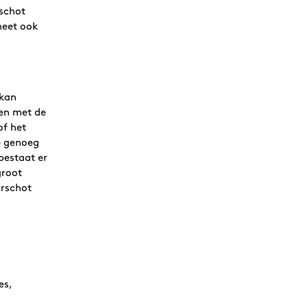
rschot
heet ook
 kan
en met de
of het
e genoeg
 bestaat er
groot
orschot
es,