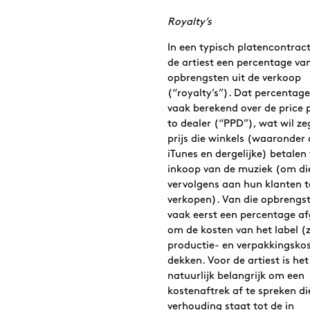
Royalty’s
In een typisch platencontrac
de artiest een percentage va
opbrengsten uit de verkoop
(“royalty’s”). Dat percentag
vaak berekend over de price 
to dealer (“PPD”), wat wil ze
prijs die winkels (waaronder
iTunes en dergelijke) betalen
inkoop van de muziek (om di
vervolgens aan hun klanten t
verkopen). Van die opbrengs
vaak eerst een percentage a
om de kosten van het label (
productie- en verpakkingskos
dekken. Voor de artiest is het
natuurlijk belangrijk om een
kostenaftrek af te spreken di
verhouding staat tot de in