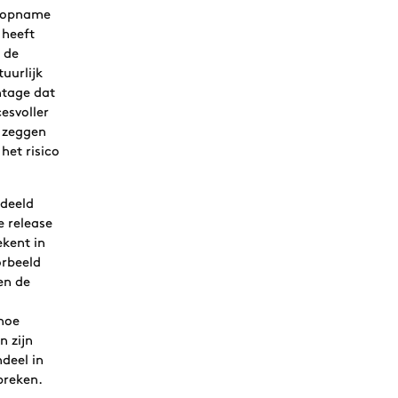
de opname
 heeft
 de
tuurlijk
ntage dat
esvoller
e zeggen
 het risico
rdeeld
e release
kent in
orbeeld
en de
.
 hoe
n zijn
ndeel in
spreken.