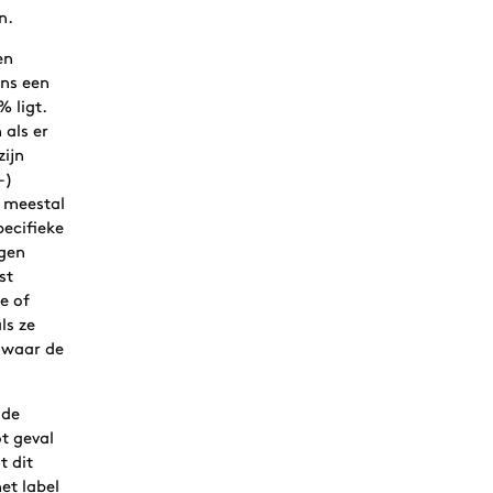
n.
en
ens een
 ligt.
 als er
zijn
-)
 meestal
pecifieke
ngen
st
e of
ls ze
a waar de
 de
t geval
t dit
et label