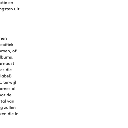
tie en
ngsten uit
nnen
ecifiek
omen, of
albums.
arnaast
es die
label)
 terwijl
names al
oor de
 tal van
og zullen
en die in