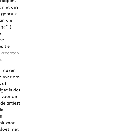
rkopen.
k niet om
 gebruik
an die
ige”-)
e
de
sitie
ekrechten
n
.
ct maken
n over om
 of
get is dat
t voor de
de artiest
de
an
ok voor
 doet met