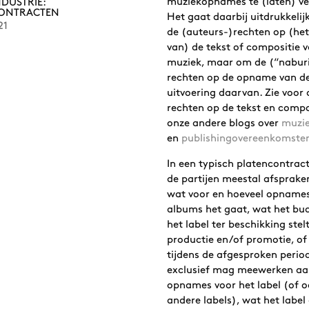
muziekopnames te (laten) ve
DUSTRIE:
ONTRACTEN
Het gaat daarbij uitdrukkelij
21
de (auteurs-)rechten op (het
van) de tekst of compositie v
muziek, maar om de (“nabur
rechten op de opname van d
uitvoering daarvan. Zie voor 
rechten op de tekst en compo
onze andere blogs over
muzi
en
publishingovereenkomste
In een typisch platencontra
de partijen meestal afsprake
wat voor en hoeveel opnames
albums het gaat, wat het bud
het label ter beschikking stel
productie en/of promotie, of 
tijdens de afgesproken perio
exclusief mag meewerken a
opnames voor het label (of o
andere labels), wat het label