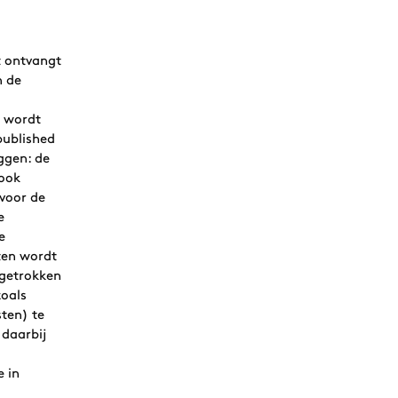
t ontvangt
n de
e wordt
published
ggen: de
 ook
 voor de
e
e
ten wordt
fgetrokken
zoals
ten) te
 daarbij
e in