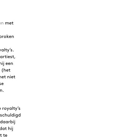
ten
met
sproken
alty’s.
artiest,
hij een
 (het
het niet
se
n.
 royalty’s
erschuldigd
 daarbij
dat hij
t te